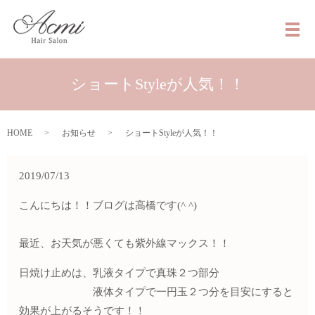
メ
ショートStyleが人気！！
HOME
お知らせ
ショートStyleが人気！！
2019/07/13
こんにちは！！ブログは高橋です(^ ^)
最近、お天気が悪くても
紫外線マックス！！
日焼け止めは、乳液タイプで真珠２つ部分
液体タイプで一円玉２つ分を目安にすると
効果が上がるそうです！！