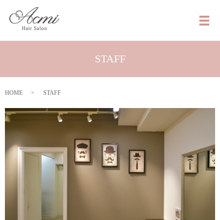
メ
STAFF
HOME
STAFF