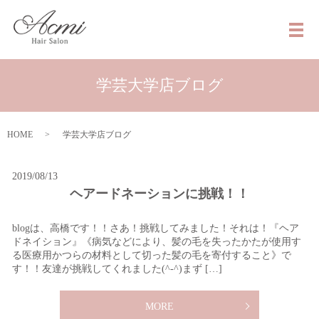
メ
学芸大学店ブログ
HOME
学芸大学店ブログ
2019/08/13
ヘアードネーションに挑戦！！
blogは、高橋です！！さあ！挑戦してみました！それは！『ヘア
ドネイション』《病気などにより、髪の毛を失ったかたが使用す
る医療用かつらの材料として切った髪の毛を寄付すること》で
す！！友達が挑戦してくれました(^-^)まず […]
MORE