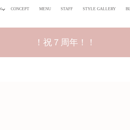
N
CONCEPT
MENU
STAFF
STYLE GALLERY
B
arch
！祝７周年！！