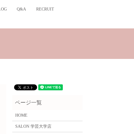
LOG
Q&A
RECRUIT
HOME
SALON 学芸大学店