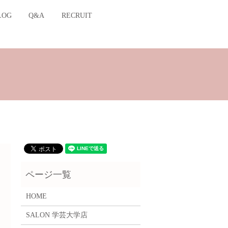
LOG
Q&A
RECRUIT
HOME
SALON 学芸大学店