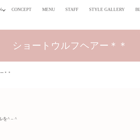
N
CONCEPT
MENU
STAFF
STYLE GALLERY
B
arch
ショートウルフヘアー＊＊
ー＊＊
^ – ^